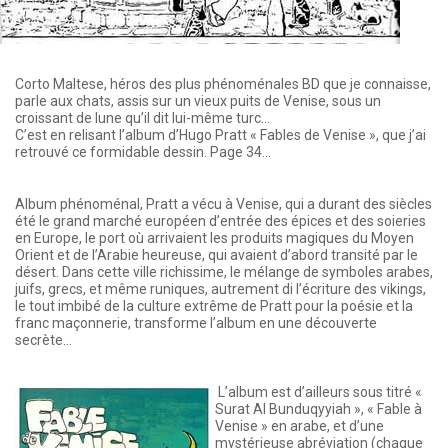
Corto Maltese, héros des plus phénoménales BD que je connaisse,
parle aux chats, assis sur un vieux puits de Venise, sous un
croissant de lune qu’il dit lui-même turc...
C’est en relisant l’album d’Hugo Pratt « Fables de Venise », que j’ai
retrouvé ce formidable dessin. Page 34...
Album phénoménal, Pratt a vécu à Venise, qui a durant des siècles
été le grand marché européen d’entrée des épices et des soieries
en Europe, le port où arrivaient les produits magiques du Moyen
Orient et de l’Arabie heureuse, qui avaient d’abord transité par le
désert. Dans cette ville richissime, le mélange de symboles arabes,
juifs, grecs, et même runiques, autrement di l’écriture des vikings,
le tout imbibé de la culture extrême de Pratt pour la poésie et la
franc maçonnerie, transforme l’album en une découverte
secrète...
L’album est d’ailleurs sous titré «
Surat Al Bunduqyyiah », « Fable à
Venise » en arabe, et d’une
mystérieuse abréviation (chaque