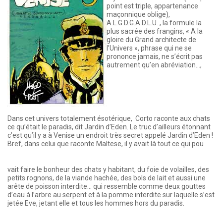
point est triple, appartenance
maçonnique oblige),
A.L.G.D.G.A.D.L.U. , la formule la
plus sacrée des frangins, « A la
gloire du Grand architecte de
l’Univers », phrase qui ne se
prononce jamais, ne s’écrit pas
autrement qu’en abréviation...,
Dans cet univers totalement ésotérique, Corto raconte aux chats
ce qu’était le paradis, dit Jardin d’Eden. Le truc d’ailleurs étonnant
c’est qu’il y a à Venise un endroit très secret appelé Jardin d’Eden !
Bref, dans celui que raconte Maltese, il y avait là tout ce qui pou
vait faire le bonheur des chats y habitant, du foie de volailles, des
petits rognons, de la viande hachée, des bols de lait et aussi une
arête de poisson interdite... qui ressemble comme deux gouttes
d’eau à l’arbre au serpent et à la pomme interdite sur laquelle s’est
jetée Eve, jetant elle et tous les hommes hors du paradis.