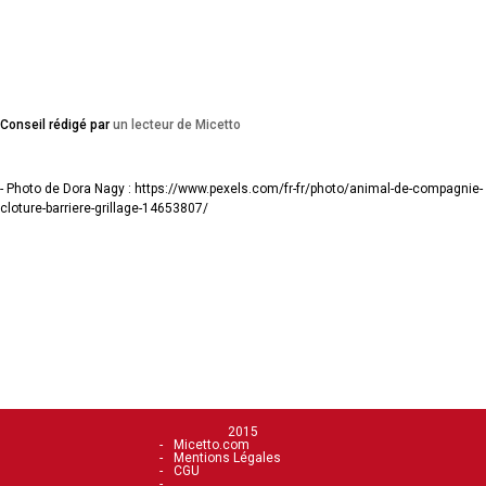
Conseil rédigé par
un lecteur de Micetto
- Photo de Dora Nagy : https://www.pexels.com/fr-fr/photo/animal-de-compagnie-
cloture-barriere-grillage-14653807/
2015
Micetto.com
Mentions Légales
CGU