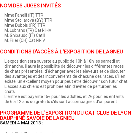
NOM DES JUGES INVITÉS
Mme Fanelli (IT) TTR
Mme Stoliarova (BY) TTR
Mme Dubois (FR) TTR
M. Lubrano (FR) Cat I-II-IV
M. Ghibaudo (IT) Cat II
M. Filler (CH) Cat I-II-IV
CONDITIONS D'ACCÈS À L'EXPOSITION DE LAGNEU
L'exposition sera ouverte au public de 10h à 18h les samedi et
dimanche. Il aura la possibilité de découvrir les différentes races
de chats présentées, d'échanger avec les éleveurs et de discuter
des avantages et des inconvénients de chacune des races, s'il en
existe, un excellent moyen pour peut être découvrir son futur chat.
L'accès aux chiens est prohibée afin d'éviter de perturber les
chats.
L'entrée est payante : 6€ pour les adultes, et 2€ pour les enfants
de 6 à 12 ans ou gratuits s'ils sont accompagnés d'un parent.
PROGRAMME DE L'EXPOSITION DU CAT CLUB DE LYON
DAUPHINÉ SAVOIE DE LAGNIEU
SAMEDI 4 MAI 2013 :