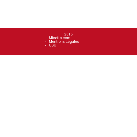
2015
Micetto.com
Mentions Légales
CGU