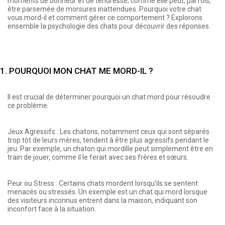
moments de bonheur et de tendresse, comme elle peut, parfois,
être parsemée de morsures inattendues. Pourquoi votre chat
vous mord-il et comment gérer ce comportement ? Explorons
ensemble la psychologie des chats pour découvrir des réponses.
1. POURQUOI MON CHAT ME MORD-IL ?
Il est crucial de déterminer pourquoi un chat mord pour résoudre
ce problème.
Jeux Agressifs : Les chatons, notamment ceux qui sont séparés
trop tôt de leurs mères, tendent à être plus agressifs pendant le
jeu. Par exemple, un chaton qui mordille peut simplement être en
train de jouer, comme il le ferait avec ses frères et sœurs.
Peur ou Stress : Certains chats mordent lorsqu'ils se sentent
menacés ou stressés. Un exemple est un chat qui mord lorsque
des visiteurs inconnus entrent dans la maison, indiquant son
inconfort face à la situation.