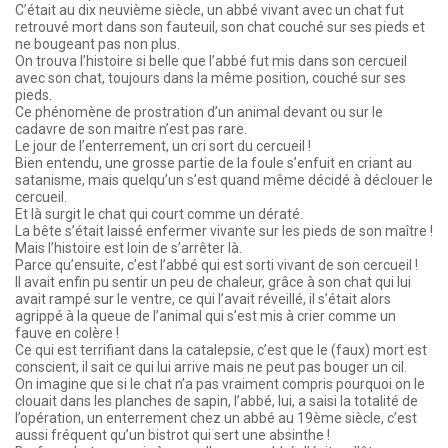
C’était au dix neuvième siècle, un abbé vivant avec un chat fut
retrouvé mort dans son fauteuil, son chat couché sur ses pieds et
ne bougeant pas non plus.
On trouva l’histoire si belle que l’abbé fut mis dans son cercueil
avec son chat, toujours dans la même position, couché sur ses
pieds.
Ce phénomène de prostration d’un animal devant ou sur le
cadavre de son maitre n’est pas rare.
Le jour de l’enterrement, un cri sort du cercueil !
Bien entendu, une grosse partie de la foule s’enfuit en criant au
satanisme, mais quelqu’un s’est quand même décidé à déclouer le
cercueil.
Et là surgit le chat qui court comme un dératé.
La bête s’était laissé enfermer vivante sur les pieds de son maître !
Mais l’histoire est loin de s’arrêter là.
Parce qu’ensuite, c’est l’abbé qui est sorti vivant de son cercueil !
Il avait enfin pu sentir un peu de chaleur, grâce à son chat qui lui
avait rampé sur le ventre, ce qui l’avait réveillé, il s’était alors
agrippé à la queue de l’animal qui s’est mis à crier comme un
fauve en colère !
Ce qui est terrifiant dans la catalepsie, c’est que le (faux) mort est
conscient, il sait ce qui lui arrive mais ne peut pas bouger un cil.
On imagine que si le chat n’a pas vraiment compris pourquoi on le
clouait dans les planches de sapin, l’abbé, lui, a saisi la totalité de
l’opération, un enterrement chez un abbé au 19ème siècle, c’est
aussi fréquent qu’un bistrot qui sert une absinthe !