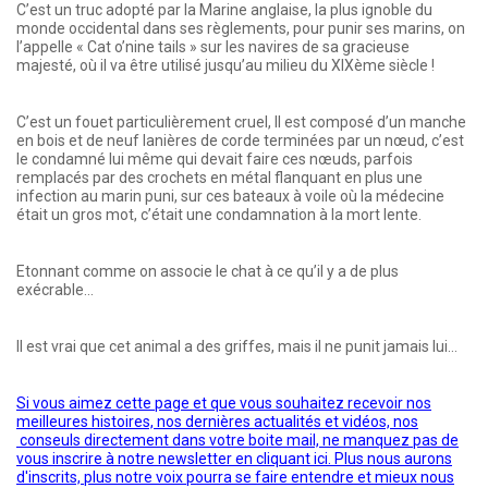
C’est un truc adopté par la Marine anglaise, la plus ignoble du
monde occidental dans ses règlements, pour punir ses marins, on
l’appelle « Cat o’nine tails » sur les navires de sa gracieuse
majesté, où il va être utilisé jusqu’au milieu du XIXème siècle !
C’est un fouet particulièrement cruel, Il est composé d’un manche
en bois et de neuf lanières de corde terminées par un nœud, c’est
le condamné lui même qui devait faire ces nœuds, parfois
remplacés par des crochets en métal flanquant en plus une
infection au marin puni, sur ces bateaux à voile où la médecine
était un gros mot, c’était une condamnation à la mort lente.
Etonnant comme on associe le chat à ce qu’il y a de plus
exécrable…
Il est vrai que cet animal a des griffes, mais il ne punit jamais lui…
Si vous aimez cette page et que vous souhaitez recevoir nos
meilleures histoires, nos dernières actualités et vidéos, nos
conseuls directement dans votre boite mail, ne manquez pas de
vous inscrire à notre newsletter en cliquant ici. Plus nous aurons
d'inscrits, plus notre voix pourra se faire entendre et mieux nous