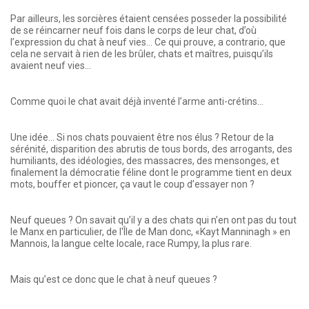
Par ailleurs, les sorcières étaient censées posseder la possibilité
de se réincarner neuf fois dans le corps de leur chat, d’où
l’expression du chat à neuf vies… Ce qui prouve, a contrario, que
cela ne servait à rien de les brûler, chats et maîtres, puisqu’ils
avaient neuf vies…
Comme quoi le chat avait déjà inventé l’arme anti-crétins…
Une idée… Si nos chats pouvaient être nos élus ? Retour de la
sérénité, disparition des abrutis de tous bords, des arrogants, des
humiliants, des idéologies, des massacres, des mensonges, et
finalement la démocratie féline dont le programme tient en deux
mots, bouffer et pioncer, ça vaut le coup d’essayer non ?
Neuf queues ? On savait qu’il y a des chats qui n’en ont pas du tout
le Manx en particulier, de l'Île de Man donc, «Kayt Manninagh » en
Mannois, la langue celte locale, race Rumpy, la plus rare.
Mais qu’est ce donc que le chat à neuf queues ?