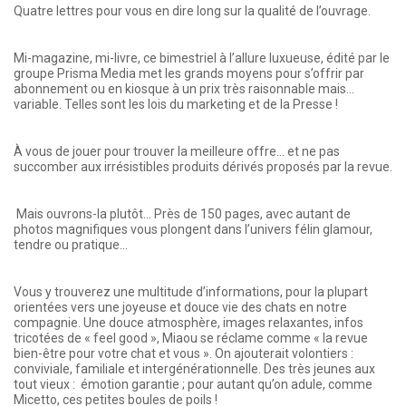
Quatre lettres pour vous en dire long sur la qualité de l’ouvrage.
Mi-magazine, mi-livre, ce bimestriel à l’allure luxueuse, édité par le
groupe Prisma Media met les grands moyens pour s’offrir par
abonnement ou en kiosque à un prix très raisonnable mais...
variable. Telles sont les lois du marketing et de la Presse !
À vous de jouer pour trouver la meilleure offre... et ne pas
succomber aux irrésistibles produits dérivés proposés par la revue.
Mais ouvrons-la plutôt... Près de 150 pages, avec autant de
photos magnifiques vous plongent dans l’univers félin glamour,
tendre ou pratique...
Vous y trouverez une multitude d’informations, pour la plupart
orientées vers une joyeuse et douce vie des chats en notre
compagnie. Une douce atmosphère, images relaxantes, infos
tricotées de « feel good », Miaou se réclame comme « la revue
bien-être pour votre chat et vous ». On ajouterait volontiers :
conviviale, familiale et intergénérationnelle. Des très jeunes aux
tout vieux : émotion garantie ; pour autant qu’on adule, comme
Micetto, ces petites boules de poils !