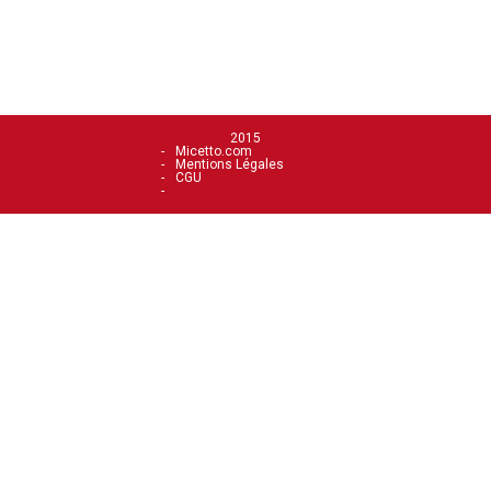
2015
Micetto.com
Mentions Légales
CGU