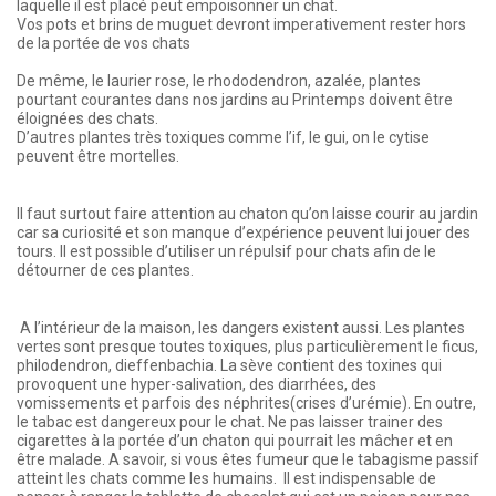
laquelle il est placé peut empoisonner un chat.
Vos pots et brins de muguet devront imperativement rester hors
de la portée de vos chats
De même, le laurier rose, le rhododendron, azalée, plantes
pourtant courantes dans nos jardins au Printemps doivent être
éloignées des chats.
D’autres plantes très toxiques comme l’if, le gui, on le cytise
peuvent être mortelles.
Il faut surtout faire attention au chaton qu’on laisse courir au jardin
car sa curiosité et son manque d’expérience peuvent lui jouer des
tours. Il est possible d’utiliser un répulsif pour chats afin de le
détourner de ces plantes.
A l’intérieur de la maison, les dangers existent aussi. Les plantes
vertes sont presque toutes toxiques, plus particulièrement le ficus,
philodendron, dieffenbachia. La sève contient des toxines qui
provoquent une hyper-salivation, des diarrhées, des
vomissements et parfois des néphrites(crises d’urémie). En outre,
le tabac est dangereux pour le chat. Ne pas laisser trainer des
cigarettes à la portée d’un chaton qui pourrait les mâcher et en
être malade. A savoir, si vous êtes fumeur que le tabagisme passif
atteint les chats comme les humains. Il est indispensable de