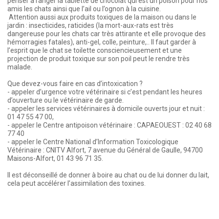
penser à ranger la tablette de chocolat qui est un poison pour nos
amis les chats ainsi que l’ail ou l’ognon à la cuisine.
Attention aussi aux produits toxiques de la maison ou dans le
jardin : insecticides, raticides (la mort-aux-rats est très
dangereuse pour les chats car très attirante et elle provoque des
hémorragies fatales), anti-gel, colle, peinture,.. Il faut garder à
l’esprit que le chat se toilette consciencieusement et une
projection de produit toxique sur son poil peut le rendre très
malade.
Que devez-vous faire en cas d’intoxication ?
- appeler d’urgence votre vétérinaire si c’est pendant les heures
d’ouverture ou le vétérinaire de garde.
- appeler les services vétérinaires à domicile ouverts jour et nuit :
01 47 55 47 00,
- appeler le Centre antipoison vétérinaire : CAPAEOUEST : 02 40 68
77 40
- appeler le Centre National d’Information Toxicologique
Vétérinaire : CNITV Alfort, 7 avenue du Général de Gaulle, 94700
Maisons-Alfort, 01 43 96 71 35.
Il est déconseillé de donner à boire au chat ou de lui donner du lait,
cela peut accélérer l’assimilation des toxines.