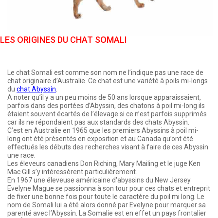
LES ORIGINES DU CHAT SOMALI
Le chat Somali est comme son nom ne l’indique pas une race de
chat originaire d’Australie. Ce chat est une variété à poils mi-longs
du
chat Abyssin
.
A noter qu’il y a un peu moins de 50 ans lorsque apparaissaient,
parfois dans des portées d’Abyssin, des chatons à poil mi-long ils
étaient souvent écartés de l’élevage si ce n’est parfois supprimés
car ils ne répondaient pas aux standards des chats Abyssin.
C’est en Australie en 1965 que les premiers Abyssins à poil mi-
long ont été présentés en exposition et au Canada qu’ont été
effectués les débuts des recherches visant à faire de ces Abyssin
une race.
Les éleveurs canadiens Don Riching, Mary Mailing et le juge Ken
Mac Gill s’y intéressèrent particulièrement.
En 1967 une éleveuse américaine d'abyssins du New Jersey
Evelyne Mague se passionna à son tour pour ces chats et entreprit
de fixer une bonne fois pour toute le caractère du poil mi long. Le
nom de Somali lui a été alors donné par Evelyne pour marquer sa
parenté avec l’Abyssin. La Somalie est en effet un pays frontalier