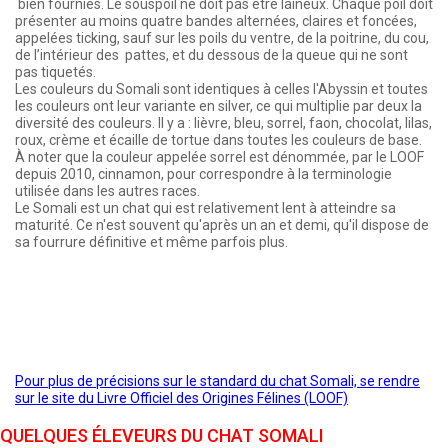
bien fournies. Le souspoil ne doit pas être laineux. Chaque poil doit
présenter au moins quatre bandes alternées, claires et foncées,
appelées ticking, sauf sur les poils du ventre, de la poitrine, du cou,
de l’intérieur des pattes, et du dessous de la queue qui ne sont
pas tiquetés.
Les couleurs du Somali sont identiques à celles l'Abyssin et toutes
les couleurs ont leur variante en silver, ce qui multiplie par deux la
diversité des couleurs. Il y a : lièvre, bleu, sorrel, faon, chocolat, lilas,
roux, crème et écaille de tortue dans toutes les couleurs de base.
À noter que la couleur appelée sorrel est dénommée, par le LOOF
depuis 2010, cinnamon, pour correspondre à la terminologie
utilisée dans les autres races.
Le Somali est un chat qui est relativement lent à atteindre sa
maturité. Ce n'est souvent qu'après un an et demi, qu'il dispose de
sa fourrure définitive et même parfois plus.
Pour plus de précisions sur le standard du chat Somali, se rendre
sur le site du Livre Officiel des Origines Félines (LOOF)
QUELQUES ÉLEVEURS DU CHAT SOMALI