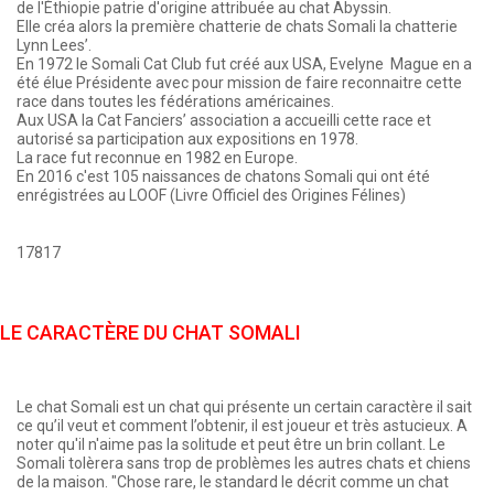
de l'Éthiopie patrie d'origine attribuée au chat Abyssin.
Elle créa alors la première chatterie de chats Somali la chatterie
Lynn Lees’.
En 1972 le Somali Cat Club fut créé aux USA, Evelyne Mague en a
été élue Présidente avec pour mission de faire reconnaitre cette
race dans toutes les fédérations américaines.
Aux USA la Cat Fanciers’ association a accueilli cette race et
autorisé sa participation aux expositions en 1978.
La race fut reconnue en 1982 en Europe.
En 2016 c'est 105 naissances de chatons Somali qui ont été
enrégistrées au LOOF (Livre Officiel des Origines Félines)
17817
LE CARACTÈRE DU CHAT SOMALI
Le chat Somali est un chat qui présente un certain caractère il sait
ce qu’il veut et comment l’obtenir, il est joueur et très astucieux. A
noter qu'il n'aime pas la solitude et peut être un brin collant. Le
Somali tolèrera sans trop de problèmes les autres chats et chiens
de la maison. "Chose rare, le standard le décrit comme un chat