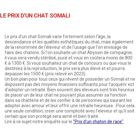
LE PRIX D'UN CHAT SOMALI
Le prix d'un chat Somali varie fortement selon l'âge, la
descendance et les qualités esthétiques du chat, mais également
de la renommée de l'éleveur et de l'usage que l'on envisage de
faire des chatons. Si l'on souhaite un chat Abyssin de compagnie,
il vous sera vendu stérilisé, pucé et vous en coûtera moins de 800
€ à 1300 €. Si vous souhaitez un chat de concours ou que vous le
destiniez à la reproduction, le prix sera plus élevé et et pourra
depasser les 1500 € (prix relevé en 2023)
Un bon plan pour tous ceux qui rêvent de posseder un Somali et ne
disposent pas des moyens financiers suffisants pour l'acquérir est
d'adopter un retraité. Bien souvent des éleveurs sont trés heureux
de placer un de leur chat ne pouvant plus assumer sa fonction
dans sa chatterie et de les confier à de personnes qui saurant les
adopter avec amour et leur offrir une retraite heureuse. Pour cela
une seule condition, creer une complicité avec l'eleveur et qu'il soit
certain que son protégé sera aimé et bien traité.
Lire à ce sujet notre enquête sur le
"Prix d'un chaton de race"