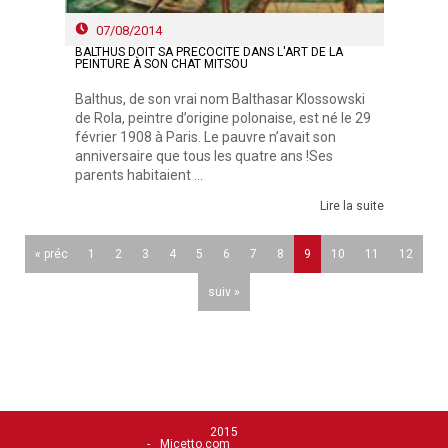
07/08/2014
BALTHUS DOIT SA PRÉCOCITÉ DANS L'ART DE LA
PEINTURE À SON CHAT MITSOU
Balthus, de son vrai nom Balthasar Klossowski
de Rola, peintre d’origine polonaise, est né le 29
février 1908 à Paris. Le pauvre n’avait son
anniversaire que tous les quatre ans !Ses
parents habitaient ...
Lire la suite
« préc
1
2
3
4
5
6
7
8
9
10
11
12
suiv »
2015
Micetto.com