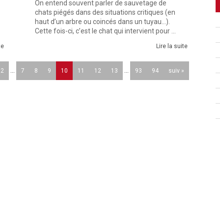
On entend souvent parler de sauvetage de
chats piégés dans des situations critiques (en
haut d’un arbre ou coincés dans un tuyau...).
Cette fois-ci, c’est le chat qui intervient pour ...
te
Lire la suite
2
...
7
8
9
10
11
12
13
...
93
94
suiv »