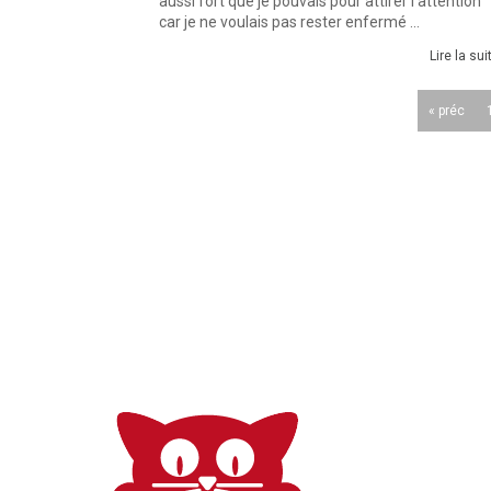
aussi fort que je pouvais pour attirer l’attention
car je ne voulais pas rester enfermé ...
Lire la sui
« préc