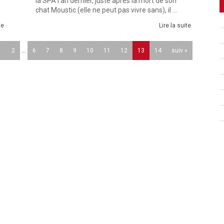
la SPA l'an dernier, juste après la mort de son
chat Moustic (elle ne peut pas vivre sans), il ...
te
Lire la suite
1
2
...
6
7
8
9
10
11
12
13
14
suiv »