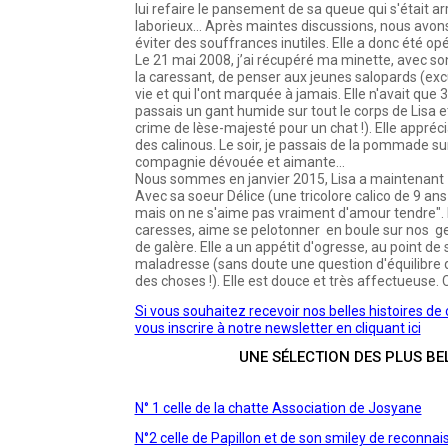
lui refaire le pansement de sa queue qui s'était ar
laborieux... Après maintes discussions, nous avons
éviter des souffrances inutiles. Elle a donc été o
Le 21 mai 2008, j’ai récupéré ma minette, avec 
la caressant, de penser aux jeunes salopards (ex
vie et qui l'ont marquée à jamais. Elle n'avait que 3 
passais un gant humide sur tout le corps de Lisa et 
crime de lèse-majesté pour un chat !). Elle appré
des calinous. Le soir, je passais de la pommade s
compagnie dévouée et aimante...
Nous sommes en janvier 2015, Lisa a maintenant 
Avec sa soeur Délice (une tricolore calico de 9 ans 
mais on ne s'aime pas vraiment d'amour tendre". L
caresses, aime se pelotonner en boule sur nos ge
de galère. Elle a un appétit d'ogresse, au point de 
maladresse (sans doute une question d'équilibre q
des choses !). Elle est douce et très affectueuse. 
Si vous souhaitez recevoir nos belles histoires d
vous inscrire à notre newsletter en cliquant ici
UNE SÉLECTION DES PLUS BE
N° 1 celle de la chatte Association de Josyane
N°2 celle de Papillon et de son smiley de reconna