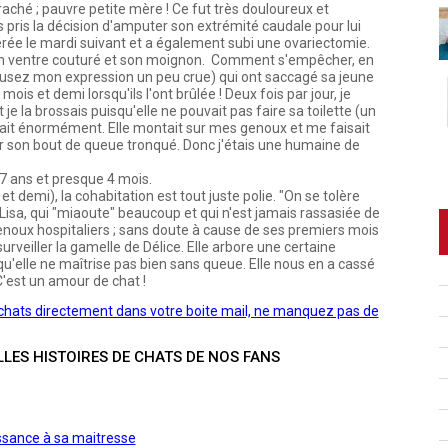
raché ; pauvre petite mère ! Ce fut très douloureux et
 pris la décision d'amputer son extrémité caudale pour lui
pérée le mardi suivant et a également subi une ovariectomie.
son ventre couturé et son moignon. Comment s'empêcher, en
cusez mon expression un peu crue) qui ont saccagé sa jeune
mois et demi lorsqu'ils l'ont brûlée ! Deux fois par jour, je
je la brossais puisqu'elle ne pouvait pas faire sa toilette (un
ciait énormément. Elle montait sur mes genoux et me faisait
ur son bout de queue tronqué. Donc j'étais une humaine de
7 ans et presque 4 mois.
et demi), la cohabitation est tout juste polie. "On se tolère
isa, qui "miaoute" beaucoup et qui n'est jamais rassasiée de
noux hospitaliers ; sans doute à cause de ses premiers mois
surveiller la gamelle de Délice. Elle arbore une certaine
u'elle ne maîtrise pas bien sans queue. Elle nous en a cassé
C'est un amour de chat !
e chats directement dans votre boite mail, ne manquez pas de
LLES HISTOIRES DE CHATS DE NOS FANS
issance à sa maitresse