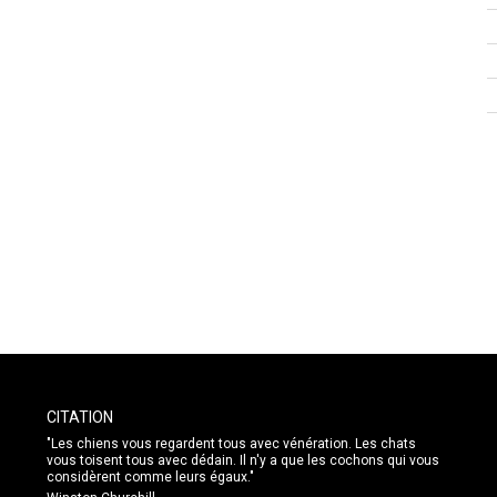
CITATION
"Les chiens vous regardent tous avec vénération. Les chats
vous toisent tous avec dédain. Il n'y a que les cochons qui vous
considèrent comme leurs égaux."