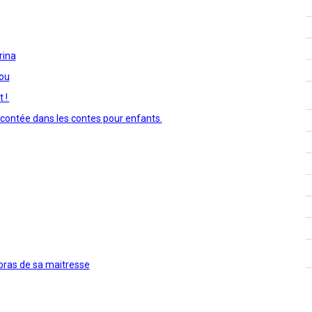
rina
zou
t !
acontée dans les contes pour enfants.
bras de sa maitresse