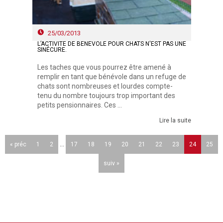
25/03/2013
L’ACTIVITÉ DE BÉNÉVOLE POUR CHATS N'EST PAS UNE
SINÉCURE.
Les taches que vous pourrez être amené à
remplir en tant que bénévole dans un refuge de
chats sont nombreuses et lourdes compte-
tenu du nombre toujours trop important des
petits pensionnaires. Ces ...
Lire la suite
« préc
1
2
...
17
18
19
20
21
22
23
24
25
suiv »